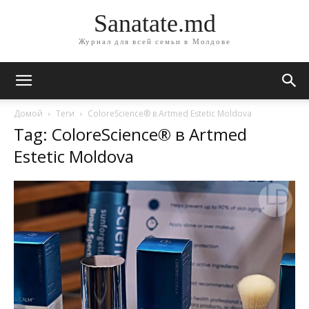
Sanatate.md
Журнал для всей семьи в Молдове
Домой
Теги
ColoreScience® в Artmed Estetic Moldova
Tag: ColoreScience® в Artmed
Estetic Moldova