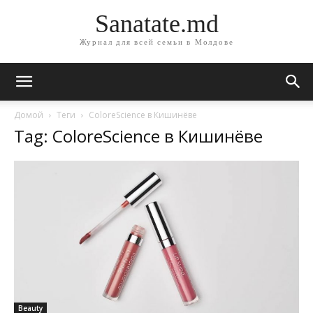
Sanatate.md
Журнал для всей семьи в Молдове
Домой
Теги
ColoreScience в Кишинёве
Tag: ColoreScience в Кишинёве
Beauty