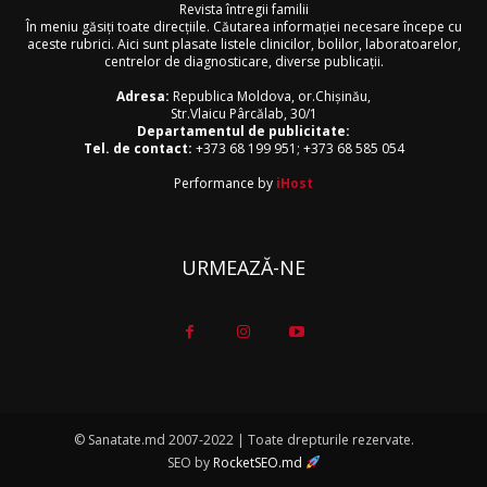
Revista întregii familii
În meniu găsiţi toate direcţiile. Căutarea informaţiei necesare începe cu
aceste rubrici. Aici sunt plasate listele clinicilor, bolilor, laboratoarelor,
centrelor de diagnosticare, diverse publicaţii.
Adresa:
Republica Moldova, or.Chişinău,
Str.Vlaicu Pârcălab, 30/1
Departamentul de publicitate:
Tel. de contact:
+373 68 199 951
;
+373 68 585 054
Performance by
iHost
URMEAZĂ-NE
© Sanatate.md 2007-2022 | Toate drepturile rezervate.
SEO by
RocketSEO.md