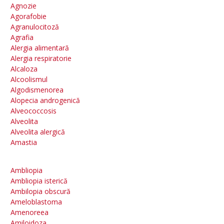
Agnozie
Agorafobie
Agranulocitoză
Agrafia
Alergia alimentară
Alergia respiratorie
Alcaloza
Alcoolismul
Algodismenorea
Alopecia androgenică
Alveococcosis
Alveolita
Alveolita alergică
Amastia
Ambliopia
Ambliopia isterică
Ambilopia obscură
Ameloblastoma
Amenoreea
Amiloidoza