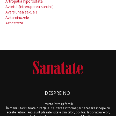
Artropatia hipofosfată
Avortul (întreruperea sarcinii)
Aversiunea sexuală
Avitaminozele
Azbestoza
DESPRE NOI
Revista întregii familii
În meniu găsiţi toate direcţiile. Căutarea informaţiei necesare începe cu
aceste rubrici. Aici sunt plasate listele clinicilor, bolilor, laboratoarelor,