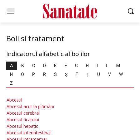
Boli si tratament
Indicatorul alfabetic al bolilor
А
B
C
D
E
F
G
H
I
L
М
N
О
P
R
S
Ș
Т
Ț
U
V
W
Z
Abcesul
Abcesul acut la plămâni
Abcesul cerebral
Abcesul ficatului
Abcesul hepatic
Abcesul interintestinal
Abcesul intramamar