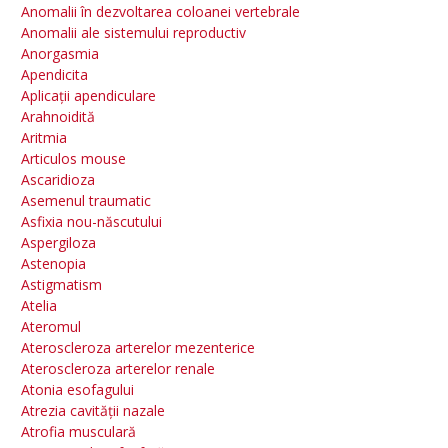
Anomalii în dezvoltarea coloanei vertebrale
Anomalii ale sistemului reproductiv
Anorgasmia
Apendicita
Aplicații apendiculare
Arahnoidită
Aritmia
Articulos mouse
Ascaridioza
Asemenul traumatic
Asfixia nou-născutului
Aspergiloza
Astenopia
Astigmatism
Atelia
Ateromul
Ateroscleroza arterelor mezenterice
Ateroscleroza arterelor renale
Atonia esofagului
Atrezia cavității nazale
Atrofia musculară