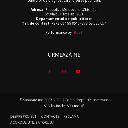
centrelor de diagnosticare, diverse publicaţii.
Adresa:
Republica Moldova, or.Chişinău,
Str.Vlaicu Pârcălab, 30/1
Departamentul de publicitate:
Tel. de contact:
+373 68 199 951
;
+373 68 585 054
Performance by
iHost
URMEAZĂ-NE
© Sanatate.md 2007-2022 | Toate drepturile rezervate.
SEO by
RocketSEO.md
DESPRE PROIECT
CONTACTE
RECLAMA
ACORDUL UTILIZATORULUI