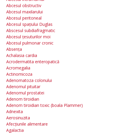
Abcesul obstructiv
Abcesul maxilarului
Abcesul peritoneal
Abcesul spațiului Duglas
Abscesul subdiafragmatic
Abcesul țesuturilor moi
Abcesul pulmonar cronic
Absența
Achalasia cardia
Acrodermatita enteropatică
Acromegalia
Actinomicoza
Adenomatoza colonului
Adenomul pituitar
Adenomul prostatei
Adenom tiroidian
Adenom tiroidian toxic (boala Plammer)
Adnexita
Aerosinuzita
Afecțiunile alimentare
Agalactia