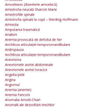
Amoebiasis (dizenterie amoebică)
Amiotrofia neurală Sharcot-Marie
Amiotrofiile spinale
Amiotrofia spinală la copii – Werdnig-Hoffmann
Amnezia
Amputarea traumatică
Analism
Anemia provocată de deficitul de fier
Anchiloza articulației temporomandibulare
Andropauza
Anchiloza articulației temporomandibulare
Anevrisma
Anevrismele aortei abdominale
Anevrismele aortei toracice
Angeita pielii
Angina
Angiomul
Anemia (anemie)
Anemia Fanconi
Anomalia Arnold-Chiari
Anomalii ale dezvoltării rinichilor