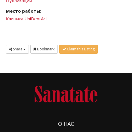
Публикации
Место работы:
Клиника UniDentArt
Share
Bookmark
Claim this Listing
О НАС