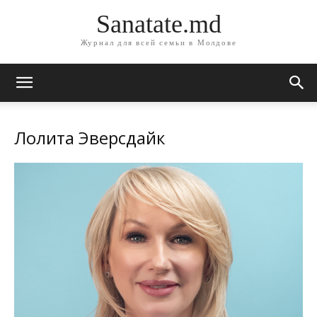
Sanatate.md
Журнал для всей семьи в Молдове
Лолита Эверсдайк