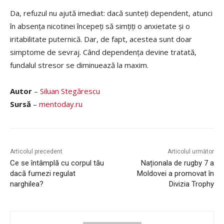
Da, refuzul nu ajută imediat: dacă sunteți dependent, atunci
în absența nicotinei începeți să simțiți o anxietate și o
iritabilitate puternică. Dar, de fapt, acestea sunt doar
simptome de sevraj. Când dependența devine tratată,
fundalul stresor se diminuează la maxim.
Autor
–
Siluan Stegărescu
Sursă
–
mentoday.ru
Articolul precedent
Articolul următor
Ce se întâmplă cu corpul tău
Naționala de rugby 7 a
dacă fumezi regulat
Moldovei a promovat în
narghilea?
Divizia Trophy