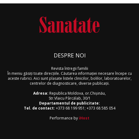
DESPRE NOI
Revista întregii familii
În meniu găsiţi toate direcţiile. Căutarea informaţiei necesare începe cu
aceste rubrici. Aici sunt plasate listele clinicilor, bolilor, laboratoarelor,
centrelor de diagnosticare, diverse publicaţii.
Adresa:
Republica Moldova, or.Chişinău,
Str.Vlaicu Pârcălab, 30/1
Departamentul de publicitate:
Tel. de contact:
+373 68 199 951
;
+373 68 585 054
Performance by
iHost