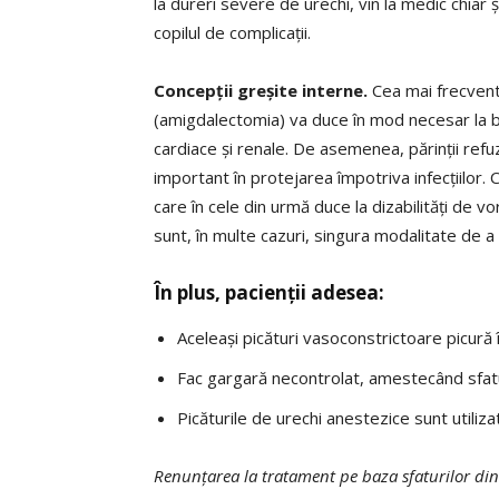
la dureri severe de urechi, vin la medic chiar
copilul de complicații.
Concepții greșite interne.
Cea mai frecvent
(amigdalectomia) va duce în mod necesar la br
cardiace și renale. De asemenea, părinții refu
important în protejarea împotriva infecțiilor. 
care în cele din urmă duce la dizabilități de vo
sunt, în multe cazuri, singura modalitate de a
În plus, pacienții adesea:
Aceleași picături vasoconstrictoare picură 
Fac gargară necontrolat, amestecând sfatu
Picăturile de urechi anestezice sunt utiliza
Renunțarea la tratament pe baza sfaturilor din