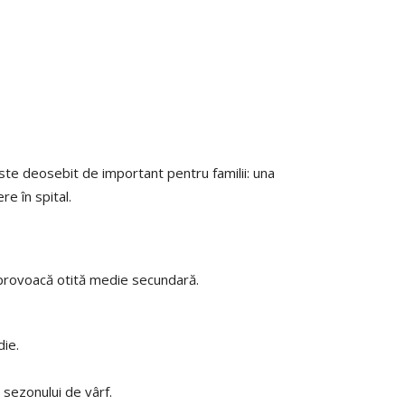
ste deosebit de important pentru familii: una
e în spital.
 provoacă otită medie secundară.
die.
 sezonului de vârf.