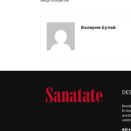
vieții moderne”
Валерия Булай
DES
Revist
În me
aceste
centr
Adre