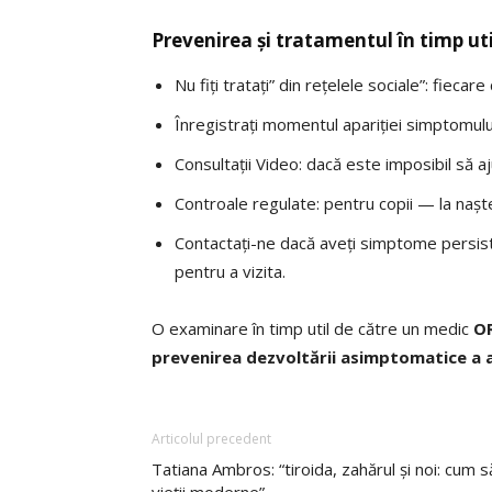
Prevenirea și tratamentul în timp uti
Nu fiți tratați” din rețelele sociale”: fieca
Înregistrați momentul apariției simptomului:
Consultații Video: dacă este imposibil să a
Controale regulate: pentru copii — la nașter
Contactați-ne dacă aveți simptome persiste
pentru a vizita.
O examinare în timp util de către un medic
OR
prevenirea dezvoltării asimptomatice a 
Articolul precedent
Tatiana Ambros: “tiroida, zahărul și noi: cum s