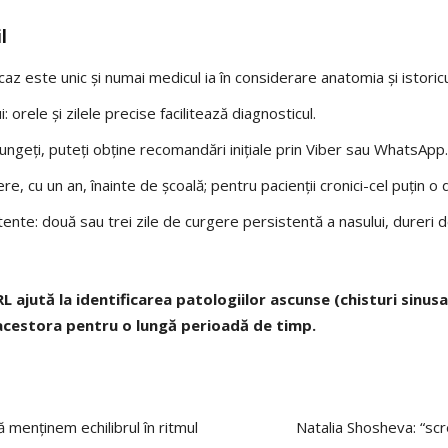
l
re caz este unic și numai medicul ia în considerare anatomia și istoric
 orele și zilele precise facilitează diagnosticul.
jungeți, puteți obține recomandări inițiale prin Viber sau WhatsApp.
e, cu un an, înainte de școală; pentru pacienții cronici-cel puțin o 
nte: două sau trei zile de curgere persistentă a nasului, dureri d
L ajută la identificarea patologiilor ascunse (chisturi sinusale
acestora pentru o lungă perioadă de timp.
ă menținem echilibrul în ritmul
Natalia Shosheva: “sc