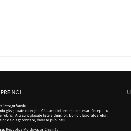
PRE NOI
U
a întregii familii
niu găsiţi toate direcţiile. Căutarea informaţiei necesare începe cu
 rubrici. Aici sunt plasate listele clinicilor, bolilor, laboratoarelor,
elor de diagnosticare, diverse publicaţii.
sa:
Republica Moldova, or.Chişinău,