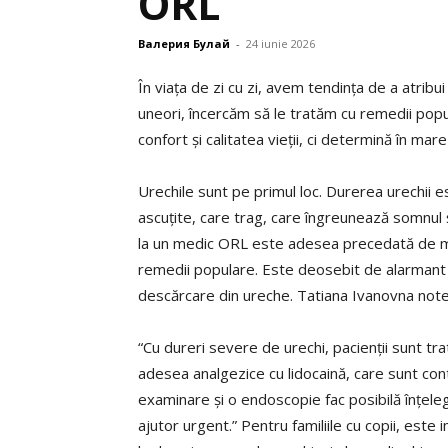
ORL”
Валерия Булай
-
24 iunie 2026
În viața de zi cu zi, avem tendința de a atribui
uneori, încercăm să le tratăm cu remedii pop
confort și calitatea vieții, ci determină în mar
Urechile sunt pe primul loc. Durerea urechii e
ascuțite, care trag, care îngreunează somnul și 
la un medic ORL este adesea precedată de mai
remedii populare. Este deosebit de alarmant 
descărcare din ureche. Tatiana Ivanovna not
“Cu dureri severe de urechi, pacienții sunt tr
adesea analgezice cu lidocaină, care sunt con
examinare și o endoscopie fac posibilă înțel
ajutor urgent.” Pentru familiile cu copii, este