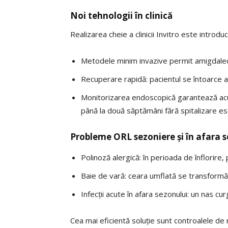
Noi tehnologii în clinică
Realizarea cheie a clinicii Invitro este introdu
Metodele minim invazive permit amigdalect
Recuperare rapidă: pacientul se întoarce aca
Monitorizarea endoscopică garantează acura
până la două săptămâni fără spitalizare es
Probleme ORL sezoniere și în afara 
Polinoză alergică: în perioada de înflori
Baie de vară: ceara umflată se transformă î
Infecții acute în afara sezonului: un nas cu
Cea mai eficientă soluție sunt controalele de r