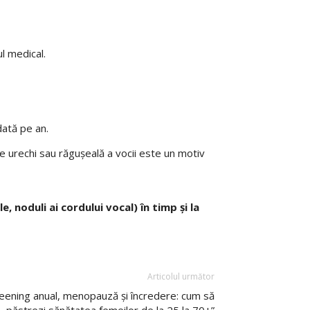
ul medical.
dată pe an.
e urechi sau răgușeală a vocii este un motiv
, noduli ai cordului vocal) în timp și la
Articolul următor
reening anual, menopauză și încredere: cum să