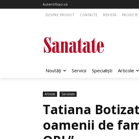
Autentificați-vă
DESPRE PROIECT
CONTACTE
REVISTĂ
PROIECTE
Noutăți
Servicii
Specialiști
Articole
Articole
Sănătate
Tatiana Botizat
oamenii de fam