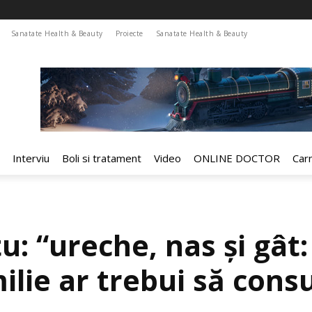
Sanatate Health & Beauty
Proiecte
Sanatate Health & Beauty
Interviu
Boli si tratament
Video
ONLINE DOCTOR
Car
u: “ureche, nas și gât:
ilie ar trebui să cons