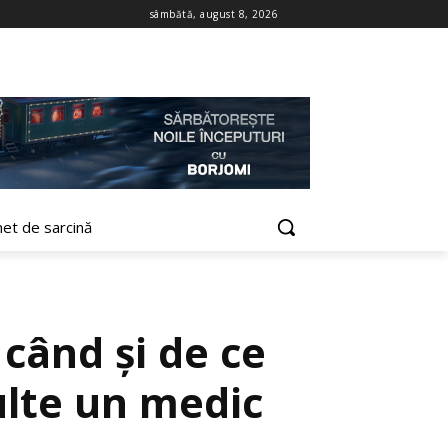
sâmbătă, august 8, 2026
net de sarcină
 când și de ce
ulte un medic