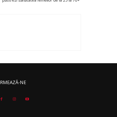
păstrezi sănătatea femeilor de la 25 la 70+”
RMEAZĂ-NE