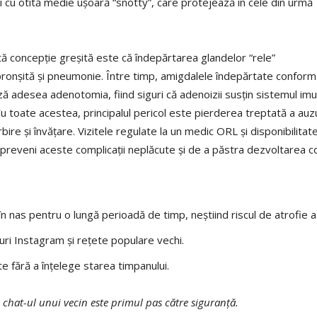
 și cu otită medie ușoară “snotty”, care protejează în cele din urmă
ă concepție greșită este că îndepărtarea glandelor “rele”
onșită și pneumonie. Între timp, amigdalele îndepărtate conform in
ză adesea adenotomia, fiind siguri că adenoizii susțin sistemul imu
Cu toate acestea, principalul pericol este pierderea treptată a auzu
rbire și învățare. Vizitele regulate la un medic ORL și disponibilitat
 preveni aceste complicații neplăcute și de a păstra dezvoltarea co
în nas pentru o lungă perioadă de timp, neștiind riscul de atrofie 
ri Instagram și rețete populare vechi.
te fără a înțelege starea timpanului.
 chat-ul unui vecin este primul pas către siguranță.