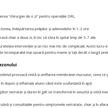
cerea “chirurgiei de o zi” pentru operațiile ORL.
omia, îndepărtarea polipilor și adenoidelor în 1-2 ore.
să chiar a doua zi, în loc să stea în spital timp de 5-7 zile.
tețea intervenției și un risc mai mic de complicații. Acest lucru e
te incomparabil mai ușoară pentru mame și tați decât o lungă ședer
sezonului
re, polenul provoacă rinită și umflarea membranei mucoase, ceea ce
n dopuri și inflamații atunci când este scufundată în apă.
rgător netratat și dureri în gât se transformă în sinuzită și otită me
utină și consultațiile pentru simptomele netratate, chiar și în afara