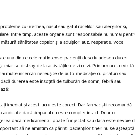
 probleme cu urechea, nasul sau gâtul răcelilor sau alergiilor și,
ulare. Între timp, aceste organe sunt responsabile nu numai pentr
e măsură sănătatea copiilor și a adulților: auz, respirație, voce.
ste una dintre cele mai intense: pacienții descriu adesea dureri
chiar se distrag de la activitățile de zi cu zi. Prin urmare, o vizită
 multe încercări nereușite de auto-medicație cu picături sau
dacă durerea este însoțită de tulburări de somn, febră sau
ează:
atați imediat și acest lucru este corect. Dar farmaciștii recomandă
traindicate dacă timpanul nu este complet intact. Doar o
egerea dacă medicamentul poate fi injectat sau dacă este nevoie 
 important să ne amintim că părinții pacienților tineri nu se așteaptă