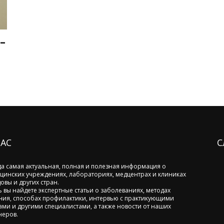
–
НАС
С
да самая актуальная, полная и полезная информация о
цинских учреждениях, лабораториях, медцентрах и клиниках
овы и других стран.
ь вы найдете экспертные статьи о заболеваниях, методах
ния, способах профилактики, интервью с практикующими
ами и другими специалистами, а также новости от наших
неров.