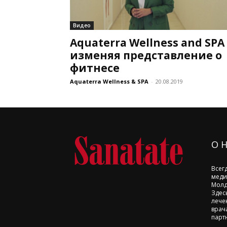
Видео
Aquaterra Wellness and SPA 
изменяя представление о
фитнесе
Aquaterra Wellness & SPA
-
20.08.2019
О 
Всег
меди
Молд
Здес
лече
врач
парт