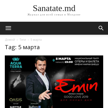
Sanatate.md
Журнал для всей семьи в Молдове
Домой
Теги
5 марта
Tag: 5 марта