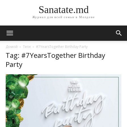
Sanatate.md
Журнал для всей семьи в Молдове
Домой
Теги
#7YearsTogether Birthday Party
Tag: #7YearsTogether Birthday
Party