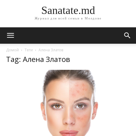
Sanatate.md
Журнал для всей семьи в Молдове
Домой
Теги
Алена Златов
Tag: Алена Златов