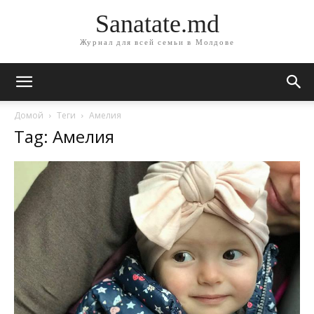
Sanatate.md
Журнал для всей семьи в Молдове
Домой
Теги
Амелия
Tag: Амелия