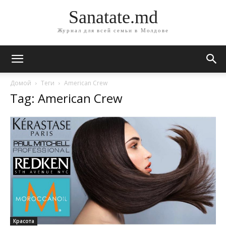
Sanatate.md
Журнал для всей семьи в Молдове
Домой
Теги
American Crew
Tag: American Crew
Красота