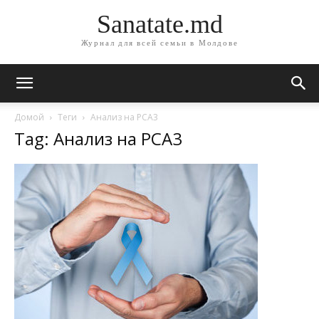
Sanatate.md
Журнал для всей семьи в Молдове
Домой
Теги
Анализ на PCA3
Tag: Анализ на PCA3