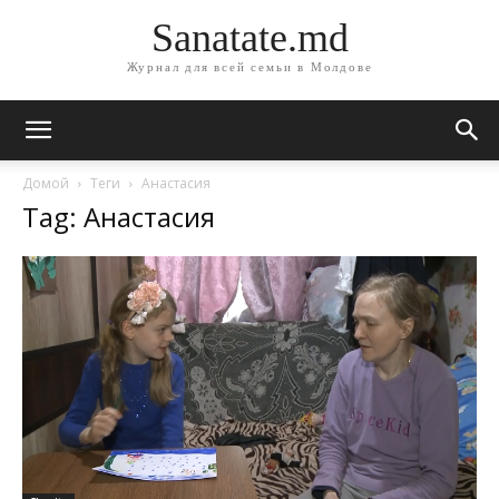
Sanatate.md
Журнал для всей семьи в Молдове
Домой
Теги
Анастасия
Tag: Анастасия