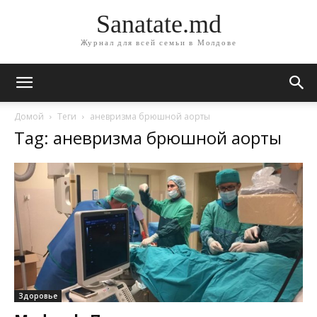
Sanatate.md
Журнал для всей семьи в Молдове
Домой
Теги
аневризма брюшной аорты
Tag: аневризма брюшной аорты
Здоровье