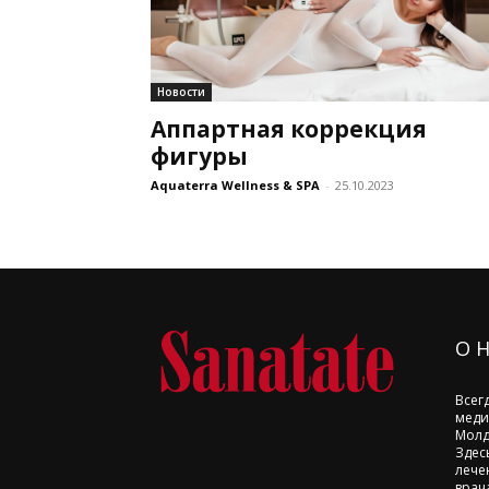
Новости
Аппартная коррекция
фигуры
Aquaterra Wellness & SPA
-
25.10.2023
О 
Всег
меди
Молд
Здес
лече
врач