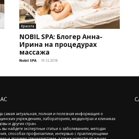
Красота
NOBIL SPA: Блогер Анна-
Ирина на процедурах
массажа
Nobil SPA
-
19.12.2018
НАС
С
да самая актуальная, полная и полезная информация о
цинских учреждениях, лабораториях, медцентрах и клиниках
овы и других стран.
ь вы найдете экспертные статьи о заболеваниях, методах
ния, способах профилактики, интервью с практикующими
ами и другими специалистами, а также новости от наших