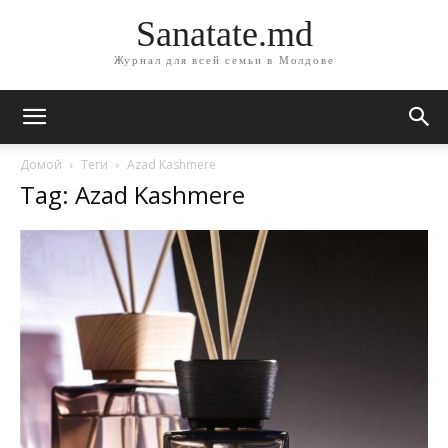
Sanatate.md
Журнал для всей семьи в Молдове
Домой
Теги
Azad Kashmere
Tag: Azad Kashmere