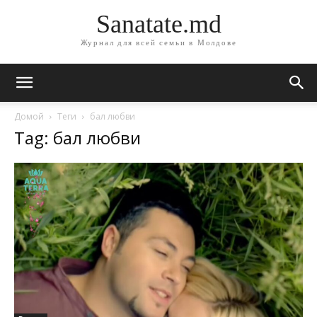
Sanatate.md
Журнал для всей семьи в Молдове
Домой
Теги
бал любви
Tag: бал любви