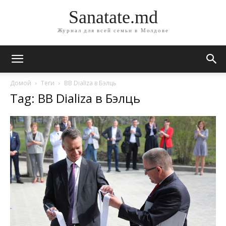
Sanatate.md
Журнал для всей семьи в Молдове
Домой
Теги
BB Dializa в Бэлць
Tag: BB Dializa в Бэлць