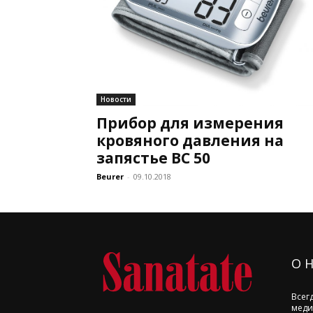
Новости
Прибор для измерения
кровяного давления на
запястье ВC 50
Beurer
-
09.10.2018
О 
Всег
меди