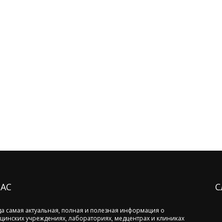
НАС
С
да самая актуальная, полная и полезная информация о
цинских учреждениях, лабораториях, медцентрах и клиниках