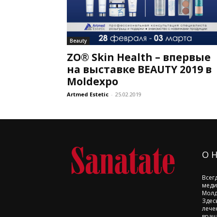
Beauty
ZO® Skin Health – впервые
на выставке BEAUTY 2019 в
Moldexpo
Artmed Estetic
-
25.02.2019
О 
Всег
меди
Молд
Здес
лече
врач