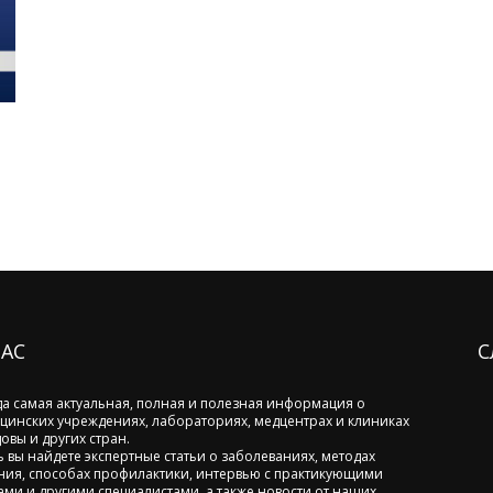
НАС
С
да самая актуальная, полная и полезная информация о
цинских учреждениях, лабораториях, медцентрах и клиниках
овы и других стран.
ь вы найдете экспертные статьи о заболеваниях, методах
ния, способах профилактики, интервью с практикующими
ами и другими специалистами, а также новости от наших