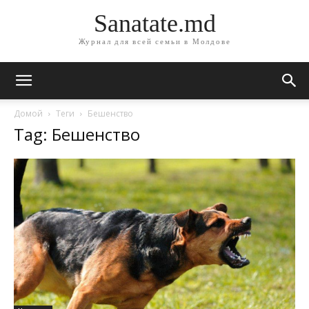
Sanatate.md
Журнал для всей семьи в Молдове
Домой
Теги
Бешенство
Tag: Бешенство