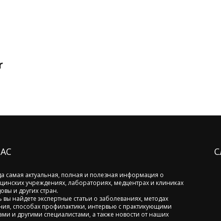
r
НАС
С
да самая актуальная, полная и полезная информация о
цинских учреждениях, лабораториях, медцентрах и клиниках
овы и других стран.
ь вы найдете экспертные статьи о заболеваниях, методах
ния, способах профилактики, интервью с практикующими
ами и другими специалистами, а также новости от наших