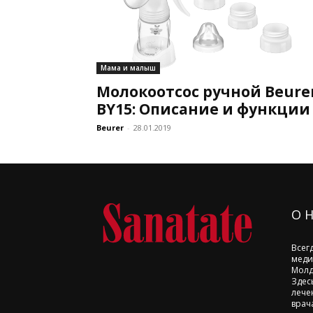
Мама и малыш
Молокоотсос ручной Beure
BY15: Описание и функции
Beurer
-
28.01.2019
О 
Всег
меди
Молд
Здес
лече
врач