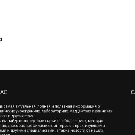
р
НАС
С
да самая актуальная, полная и полезная информация о
цинских учреждениях, лабораториях, медцентрах и клиниках
овы и других стран.
ь вы найдете экспертные статьи о заболеваниях, методах
ния, способах профилактики, интервью с практикующими
ами и другими специалистами, а также новости от наших