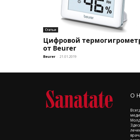
Статьи
Цифровой термогигромет
от Beurer
Beurer
-
21.01.2019
О 
Всег
меди
Молд
Здес
лече
врач