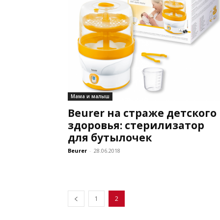
Мама и малыш
Beurer на страже детского
здоровья: стерилизатор
для бутылочек
Beurer
-
28.06.2018
1
2