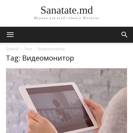
Sanatate.md
Журнал для всей семьи в Молдове
Домой
Теги
Bидеомонитор
Tag: Bидеомонитор