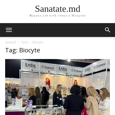
Sanatate.md
Журнал для всей семьи в Молдове
Домой
Теги
Biocyte
Tag: Biocyte