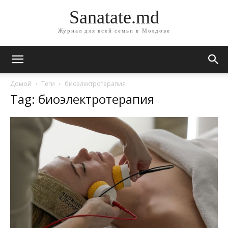
Sanatate.md
Журнал для всей семьи в Молдове
Домой
Теги
биоэлектротерапия
Tag: биоэлектротерапия