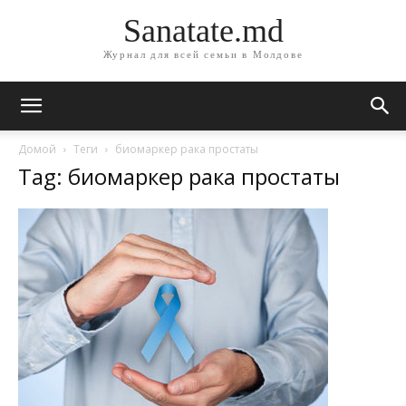
Sanatate.md
Журнал для всей семьи в Молдове
Домой
Теги
биомаркер рака простаты
Tag: биомаркер рака простаты