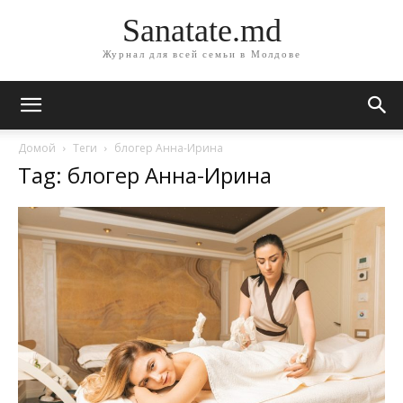
Sanatate.md
Журнал для всей семьи в Молдове
Домой
Теги
блогер Анна-Ирина
Tag: блогер Анна-Ирина