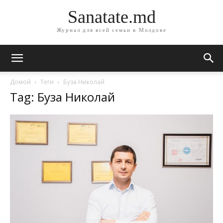
Sanatate.md
Журнал для всей семьи в Молдове
Домой
Теги
Буза Николай
Tag: Буза Николай