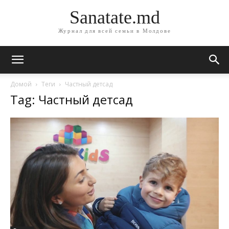
Sanatate.md
Журнал для всей семьи в Молдове
Домой
Теги
Частный детсад
Tag: Частный детсад