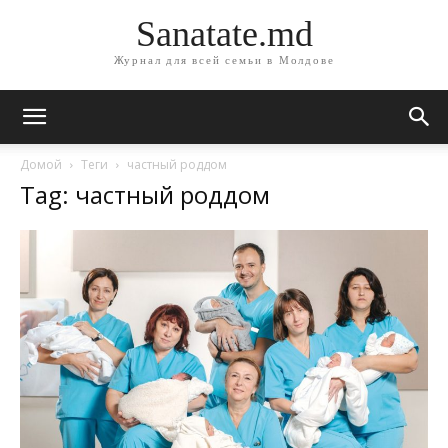
Sanatate.md
Журнал для всей семьи в Молдове
Домой
Теги
частный роддом
Tag: частный роддом