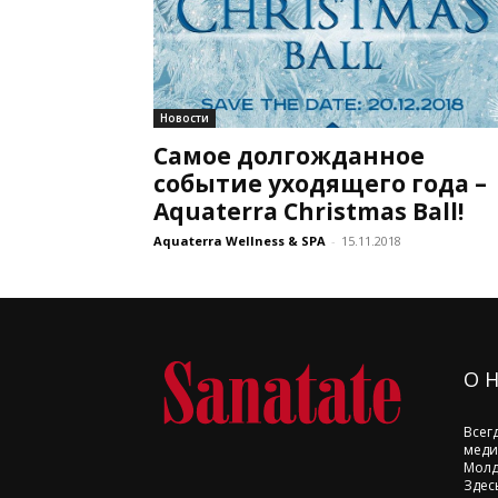
Новости
Самое долгожданное
событие уходящего года –
Aquaterra Christmas Ball!
Aquaterra Wellness & SPA
-
15.11.2018
О 
Всег
меди
Молд
Здес