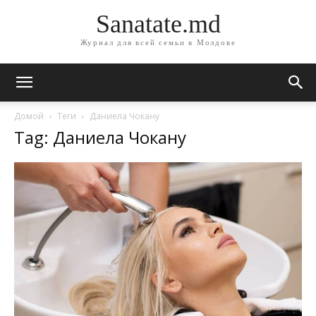
Sanatate.md
Журнал для всей семьи в Молдове
Домой
Теги
Даниела Чокану
Tag: Даниела Чокану