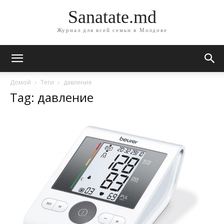
Sanatate.md
Журнал для всей семьи в Молдове
Домой
Теги
давление
Tag: давление