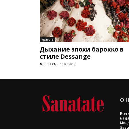
Красота
Дыхание эпохи барокко в
стиле Dessange
Nobil SPA
-
13.03.2017
О 
Всег
меди
Молд
Здес