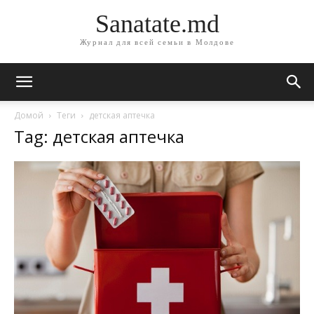
Sanatate.md
Журнал для всей семьи в Молдове
Домой
Теги
детская аптечка
Tag: детская аптечка