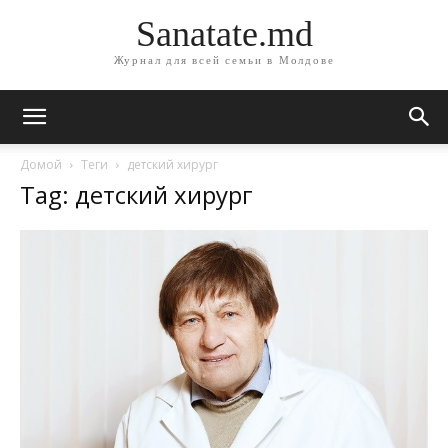
Sanatate.md
Журнал для всей семьи в Молдове
Домой
Теги
детский хирург
Tag: детский хирург