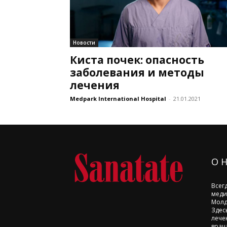
Новости
Киста почек: опасность
заболевания и методы
лечения
Medpark International Hospital
-
21.01.2021
О 
Всег
меди
Молд
Здес
лече
врач