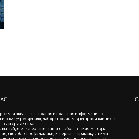
НАС
С
да самая актуальная, полная и полезная информация о
цинских учреждениях, лабораториях, медцентрах и клиниках
овы и других стран.
ь вы найдете экспертные статьи о заболеваниях, методах
ния, способах профилактики, интервью с практикующими
ами и другими специалистами, а также новости от наших