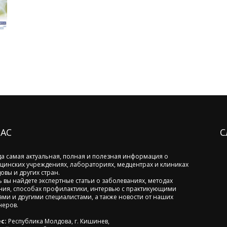
НАС
С
да самая актуальная, полная и полезная информация о
цинских учреждениях, лабораториях, медцентрах и клиниках
овы и других стран.
ь вы найдете экспертные статьи о заболеваниях, методах
ния, способах профилактики, интервью с практикующими
ами и другими специалистами, а также новости от наших
неров.
с:
Республика Молдова, г. Кишинев,