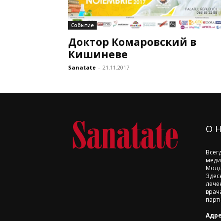
Событие
Доктор Комаровский в
Кишиневе
Sanatate
-
21.11.2017
О 
Всег
меди
Молд
Здес
лече
врач
парт
Адре