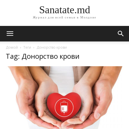
Sanatate.md
Журнал для всей семьи в Молдове
Домой
Теги
Донорство крови
Tag: Донорство крови