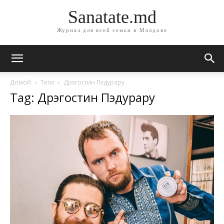
Sanatate.md
Журнал для всей семьи в Молдове
Домой
Теги
Дрэгостин Пэдурару
Tag: Дрэгостин Пэдурару