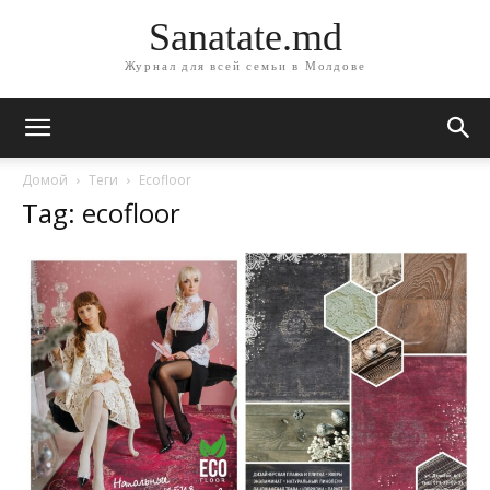
Sanatate.md
Журнал для всей семьи в Молдове
Домой
Теги
Ecofloor
Tag: ecofloor