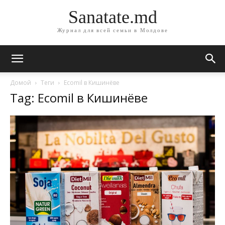
Sanatate.md
Журнал для всей семьи в Молдове
Домой
Теги
Ecomil в Кишинёве
Tag: Ecomil в Кишинёве