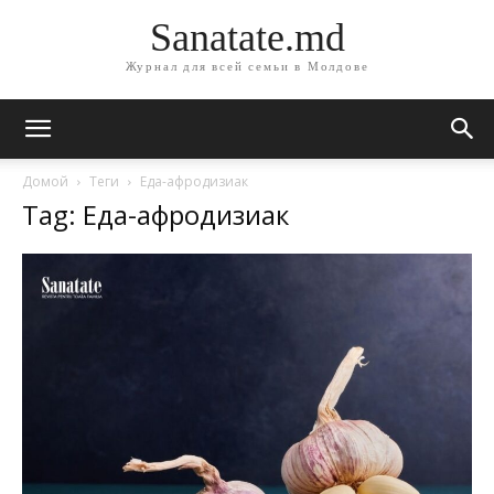
Sanatate.md
Журнал для всей семьи в Молдове
Домой
Теги
Еда-афродизиак
Tag: Еда-афродизиак