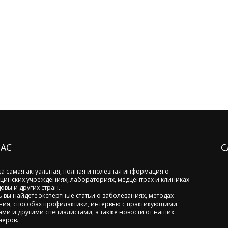
НАС
С
да самая актуальная, полная и полезная информация о
цинских учреждениях, лабораториях, медцентрах и клиниках
овы и других стран.
ь вы найдете экспертные статьи о заболеваниях, методах
ния, способах профилактики, интервью с практикующими
ами и другими специалистами, а также новости от наших
неров.