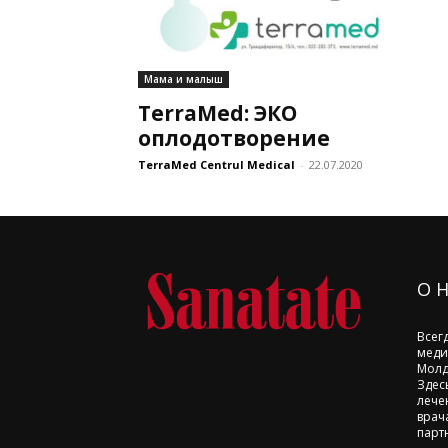
Мама и малыш
TerraMed: ЭКО
оплодотворение
TerraMed Centrul Medical
-
22.07.2020
О 
Всег
меди
Молд
Здес
лече
врач
парт