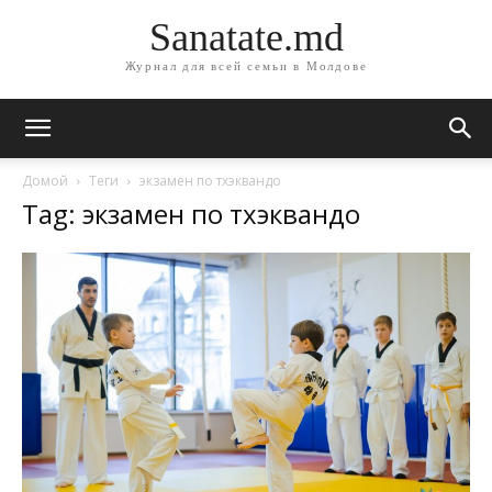
Sanatate.md
Журнал для всей семьи в Молдове
Домой
Теги
экзамен по тхэквандо
Tag: экзамен по тхэквандо